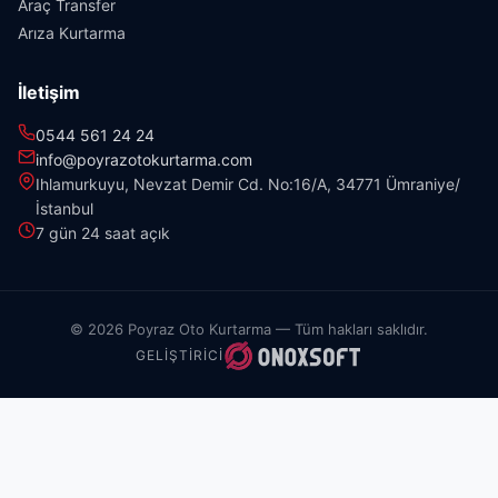
Araç Transfer
Arıza Kurtarma
İletişim
0544 561 24 24
info@poyrazotokurtarma.com
Ihlamurkuyu, Nevzat Demir Cd. No:16/A, 34771 Ümraniye/
İstanbul
7 gün 24 saat açık
© 2026 Poyraz Oto Kurtarma — Tüm hakları saklıdır.
GELIŞTIRICI