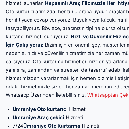
hizmeti sunarlar.
Kapsamlı Araç Filomuzla Her İhti
Oto kurtarıcılarımızda, her türlü araca uygun araçlar 
her ihtiyaca cevap veriyoruz. Büyük veya küçük, hafif v
taşıyabiliyoruz. Böylece, aracınızın tipi ne olursa olsun
kurtarıcı hizmeti sunuyoruz.
Hızlı ve Güvenilir Hizm
İçin Çalışıyoruz
Bizim için en önemli şey, müşteriler
nedenle, hızlı ve güvenilir hizmetimizle her zaman m
çalışıyoruz. Oto kurtarma hizmetlerimizden yararlanar
yanı sıra, zamandan ve stresten de tasarruf edebilirsin
hizmetimizden yararlanmak için hemen bizimle iletiş
odaklı hizmetimizle sizleri her zaman memnun edeceği
Whatsapp Üzerinden İletebilirsiniz.
Whatsapptan Çekici
Ümraniye Oto kurtarıcı
Hizmeti
Ümraniye Araç çekici
Hizmeti
7/24
Ümraniye Oto Kurtarma
Hizmeti