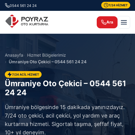
0544 561 24 24
7/24 HİZMET
Ara
Anasayfa
Hizmet Bölgelerimiz
Ümraniye Oto Çekici – 0544 561 24 24
7/24 ACİL HİZMET
Ümraniye Oto Çekici – 0544 561
24 24
Ümraniye bölgesinde 15 dakikada yanınızdayız.
7/24 oto çekici, acil çekici, yol yardım ve araç
kurtarma hizmeti. Sigortalı taşıma, şeffaf fiyat,
10+ yıl deneyim.