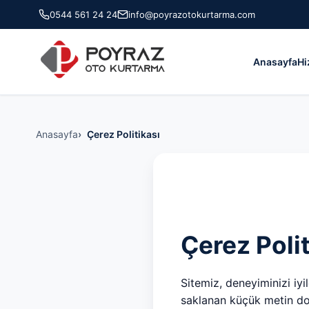
0544 561 24 24
info@poyrazotokurtarma.com
Anasayfa
Hi
Anasayfa
Çerez Politikası
Çerez Polit
Sitemiz, deneyiminizi iyi
saklanan küçük metin dos