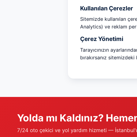
Kullanılan Çerezler
Sitemizde kullanılan çere
Analytics) ve reklam pe
Çerez Yönetimi
Tarayıcınızın ayarlarından
bırakırsanız sitemizdeki 
Yolda mı Kaldınız? Hemen
7/24 oto çekici ve yol yardım hizmeti — İstanbul'