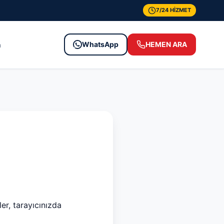
7/24 HİZMET
WhatsApp
HEMEN ARA
m
er, tarayıcınızda