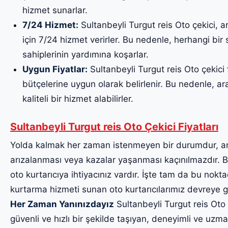
hizmet sunarlar.
7/24 Hizmet:
Sultanbeyli Turgut reis Oto çekici, a
için 7/24 hizmet verirler. Bu nedenle, herhangi bi
sahiplerinin yardımına koşarlar.
Uygun Fiyatlar:
Sultanbeyli Turgut reis Oto çekici f
bütçelerine uygun olarak belirlenir. Bu nedenle, ara
kaliteli bir hizmet alabilirler.
Sultanbeyli Turgut reis Oto Çekici Fiyatları
Yolda kalmak her zaman istenmeyen bir durumdur, a
arızalanması veya kazalar yaşanması kaçınılmazdır. Bu
oto kurtarıcıya ihtiyacınız vardır. İşte tam da bu noktad
kurtarma hizmeti sunan oto kurtarıcılarımız devreye g
Her Zaman Yanınızdayız
Sultanbeyli Turgut reis Oto k
güvenli ve hızlı bir şekilde taşıyan, deneyimli ve uzma