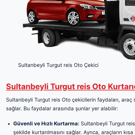
Sultanbeyli Turgut reis Oto Çekici
Sultanbeyli Turgut reis Oto Kurtarı
Sultanbeyli Turgut reis Oto çekicilerin faydaları, araç s
sağlar. Bu faydalar arasında şunlar yer alabilir:
Güvenli ve Hızlı Kurtarma:
Sultanbeyli Turgut reis 
şekilde kurtarılmasını sağlar. Ayrıca, araçların kısa 