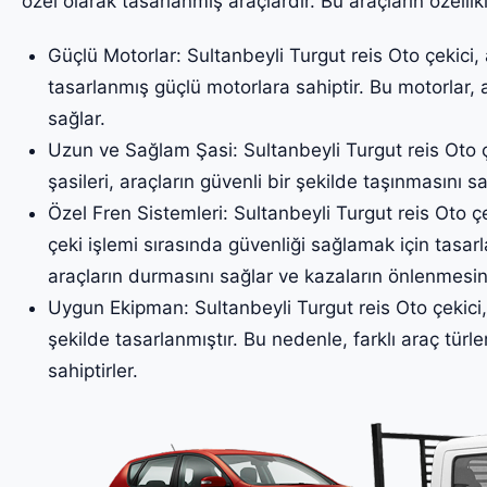
özel olarak tasarlanmış araçlardır. Bu araçların özellikl
Güçlü Motorlar: Sultanbeyli Turgut reis Oto çekici, 
tasarlanmış güçlü motorlara sahiptir. Bu motorlar, 
sağlar.
Uzun ve Sağlam Şasi: Sultanbeyli Turgut reis Oto 
şasileri, araçların güvenli bir şekilde taşınmasını sa
Özel Fren Sistemleri: Sultanbeyli Turgut reis Oto çek
çeki işlemi sırasında güvenliği sağlamak için tasarl
araçların durmasını sağlar ve kazaların önlenmesin
Uygun Ekipman: Sultanbeyli Turgut reis Oto çekici,
şekilde tasarlanmıştır. Bu nedenle, farklı araç türler
sahiptirler.