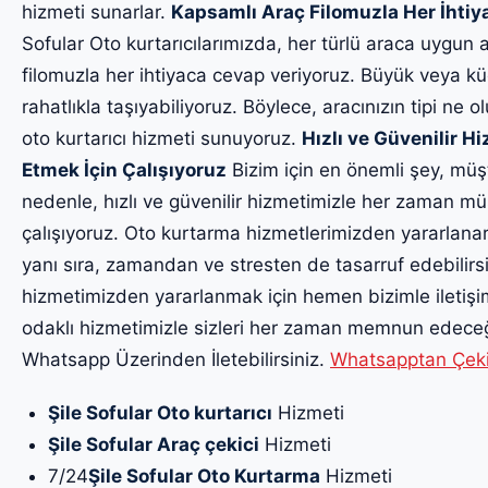
hizmeti sunarlar.
Kapsamlı Araç Filomuzla Her İhti
Sofular Oto kurtarıcılarımızda, her türlü araca uygun 
filomuzla her ihtiyaca cevap veriyoruz. Büyük veya küç
rahatlıkla taşıyabiliyoruz. Böylece, aracınızın tipi ne o
oto kurtarıcı hizmeti sunuyoruz.
Hızlı ve Güvenilir 
Etmek İçin Çalışıyoruz
Bizim için en önemli şey, müş
nedenle, hızlı ve güvenilir hizmetimizle her zaman m
çalışıyoruz. Oto kurtarma hizmetlerimizden yararlanar
yanı sıra, zamandan ve stresten de tasarruf edebilirsin
hizmetimizden yararlanmak için hemen bizimle iletiş
odaklı hizmetimizle sizleri her zaman memnun edeceği
Whatsapp Üzerinden İletebilirsiniz.
Whatsapptan Çekici
Şile Sofular Oto kurtarıcı
Hizmeti
Şile Sofular Araç çekici
Hizmeti
7/24
Şile Sofular Oto Kurtarma
Hizmeti