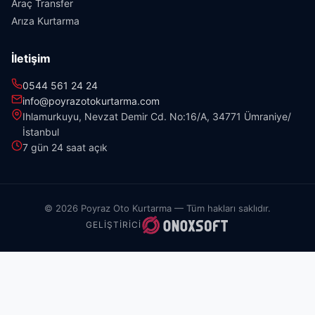
Araç Transfer
Arıza Kurtarma
İletişim
0544 561 24 24
info@poyrazotokurtarma.com
Ihlamurkuyu, Nevzat Demir Cd. No:16/A, 34771 Ümraniye/
İstanbul
7 gün 24 saat açık
© 2026 Poyraz Oto Kurtarma — Tüm hakları saklıdır.
GELIŞTIRICI