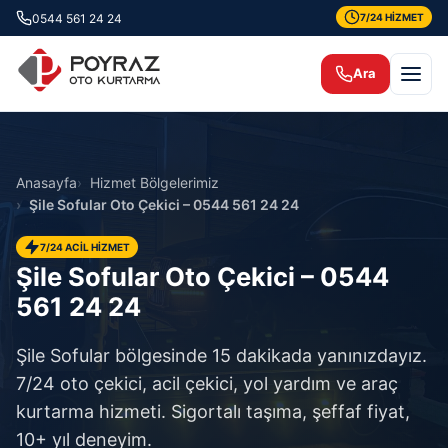
0544 561 24 24
7/24 HİZMET
Ara
Anasayfa
Hizmet Bölgelerimiz
Şile Sofular Oto Çekici – 0544 561 24 24
7/24 ACİL HİZMET
Şile Sofular Oto Çekici – 0544
561 24 24
Şile Sofular bölgesinde 15 dakikada yanınızdayız.
7/24 oto çekici, acil çekici, yol yardım ve araç
kurtarma hizmeti. Sigortalı taşıma, şeffaf fiyat,
10+ yıl deneyim.