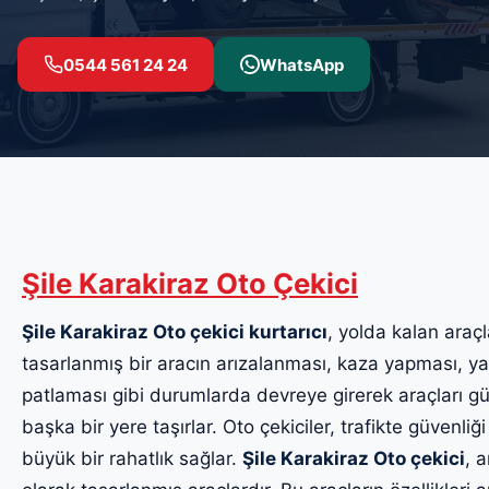
0544 561 24 24
WhatsApp
Şile Karakiraz Oto Çekici
Şile Karakiraz Oto çekici kurtarıcı
, yolda kalan araçl
tasarlanmış bir aracın arızalanması, kaza yapması, yak
patlaması gibi durumlarda devreye girerek araçları güv
başka bir yere taşırlar. Oto çekiciler, trafikte güvenliği
büyük bir rahatlık sağlar.
Şile Karakiraz Oto çekici
, 