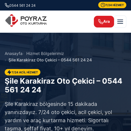
0544 561 24 24
7/24 HİZMET
Ara
Anasayfa
Hizmet Bölgelerimiz
Şile Karakiraz Oto Çekici – 0544 561 24 24
7/24 ACİL HİZMET
Şile Karakiraz Oto Çekici – 0544
561 24 24
Şile Karakiraz bölgesinde 15 dakikada
yanınızdayız. 7/24 oto çekici, acil çekici, yol
yardım ve araç kurtarma hizmeti. Sigortalı
taşıma, şeffaf fiyat, 10+ yıl deneyim.