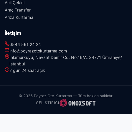
Acil Çekici
Araç Transfer
Arıza Kurtarma
İletişim
0544 561 24 24
info@poyrazotokurtarma.com
Ihlamurkuyu, Nevzat Demir Cd. No:16/A, 34771 Ümraniye/
İstanbul
7 gün 24 saat açık
© 2026 Poyraz Oto Kurtarma — Tüm hakları saklıdır.
GELIŞTIRICI