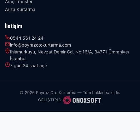
Araç Transfer
Arıza Kurtarma
İletişim
0544 561 24 24
info@poyrazotokurtarma.com
Ihlamurkuyu, Nevzat Demir Cd. No:16/A, 34771 Ümraniye/
İstanbul
7 gün 24 saat açık
© 2026 Poyraz Oto Kurtarma — Tüm hakları saklıdır.
GELIŞTIRICI