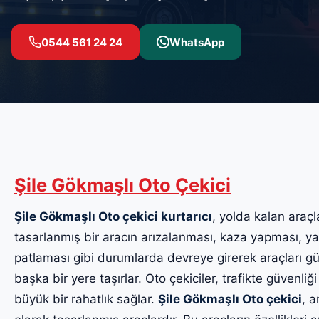
0544 561 24 24
WhatsApp
Şile Gökmaşlı Oto Çekici
Şile Gökmaşlı Oto çekici kurtarıcı
, yolda kalan araçla
tasarlanmış bir aracın arızalanması, kaza yapması, yak
patlaması gibi durumlarda devreye girerek araçları güv
başka bir yere taşırlar. Oto çekiciler, trafikte güvenliği
büyük bir rahatlık sağlar.
Şile Gökmaşlı Oto çekici
, a