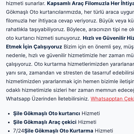
hizmeti sunarlar.
Kapsamlı Araç Filomuzla Her İhti
Gökmaşlı Oto kurtarıcılarımızda, her türlü araca uygu
filomuzla her ihtiyaca cevap veriyoruz. Büyük veya küç
rahatlıkla taşıyabiliyoruz. Böylece, aracınızın tipi ne o
oto kurtarıcı hizmeti sunuyoruz.
Hızlı ve Güvenilir 
Etmek İçin Çalışıyoruz
Bizim için en önemli şey, müş
nedenle, hızlı ve güvenilir hizmetimizle her zaman m
çalışıyoruz. Oto kurtarma hizmetlerimizden yararlanar
yanı sıra, zamandan ve stresten de tasarruf edebilirsin
hizmetimizden yararlanmak için hemen bizimle iletiş
odaklı hizmetimizle sizleri her zaman memnun edeceği
Whatsapp Üzerinden İletebilirsiniz.
Whatsapptan Çekici
Şile Gökmaşlı Oto kurtarıcı
Hizmeti
Şile Gökmaşlı Araç çekici
Hizmeti
7/24
Şile Gökmaşlı Oto Kurtarma
Hizmeti