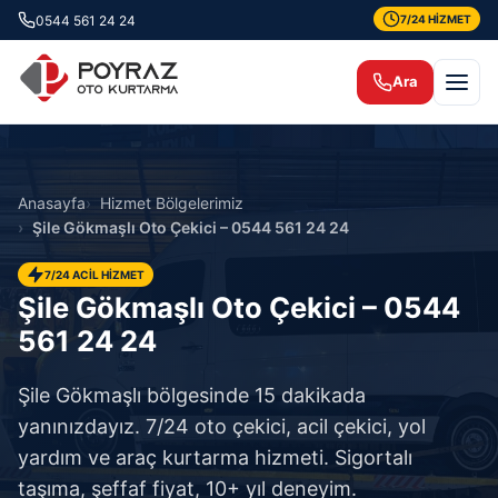
0544 561 24 24
7/24 HİZMET
Ara
Anasayfa
Hizmet Bölgelerimiz
Şile Gökmaşlı Oto Çekici – 0544 561 24 24
7/24 ACİL HİZMET
Şile Gökmaşlı Oto Çekici – 0544
561 24 24
Şile Gökmaşlı bölgesinde 15 dakikada
yanınızdayız. 7/24 oto çekici, acil çekici, yol
yardım ve araç kurtarma hizmeti. Sigortalı
taşıma, şeffaf fiyat, 10+ yıl deneyim.