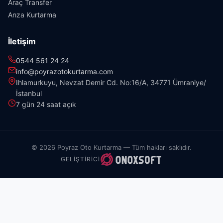
Araç Transfer
Arıza Kurtarma
İletişim
0544 561 24 24
info@poyrazotokurtarma.com
Ihlamurkuyu, Nevzat Demir Cd. No:16/A, 34771 Ümraniye/
İstanbul
7 gün 24 saat açık
© 2026 Poyraz Oto Kurtarma — Tüm hakları saklıdır.
GELIŞTIRICI