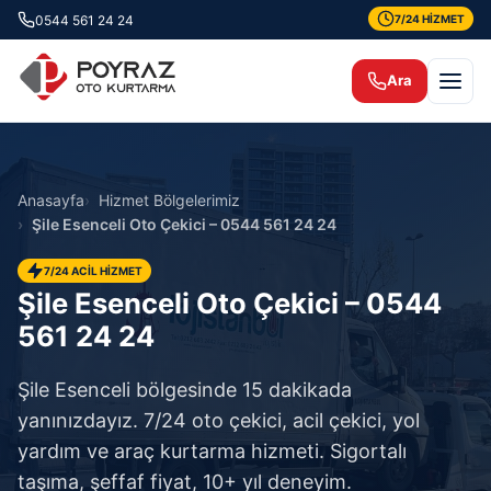
0544 561 24 24
7/24 HİZMET
Ara
Anasayfa
Hizmet Bölgelerimiz
Şile Esenceli Oto Çekici – 0544 561 24 24
7/24 ACİL HİZMET
Şile Esenceli Oto Çekici – 0544
561 24 24
Şile Esenceli bölgesinde 15 dakikada
yanınızdayız. 7/24 oto çekici, acil çekici, yol
yardım ve araç kurtarma hizmeti. Sigortalı
taşıma, şeffaf fiyat, 10+ yıl deneyim.