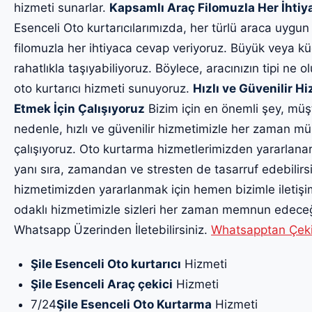
hizmeti sunarlar.
Kapsamlı Araç Filomuzla Her İhti
Esenceli Oto kurtarıcılarımızda, her türlü araca uygun
filomuzla her ihtiyaca cevap veriyoruz. Büyük veya küç
rahatlıkla taşıyabiliyoruz. Böylece, aracınızın tipi ne o
oto kurtarıcı hizmeti sunuyoruz.
Hızlı ve Güvenilir 
Etmek İçin Çalışıyoruz
Bizim için en önemli şey, müş
nedenle, hızlı ve güvenilir hizmetimizle her zaman m
çalışıyoruz. Oto kurtarma hizmetlerimizden yararlanar
yanı sıra, zamandan ve stresten de tasarruf edebilirsin
hizmetimizden yararlanmak için hemen bizimle iletiş
odaklı hizmetimizle sizleri her zaman memnun edeceği
Whatsapp Üzerinden İletebilirsiniz.
Whatsapptan Çekici
Şile Esenceli Oto kurtarıcı
Hizmeti
Şile Esenceli Araç çekici
Hizmeti
7/24
Şile Esenceli Oto Kurtarma
Hizmeti