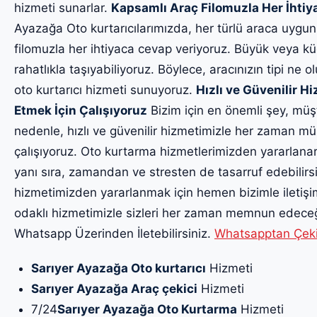
hizmeti sunarlar.
Kapsamlı Araç Filomuzla Her İhti
Ayazağa Oto kurtarıcılarımızda, her türlü araca uygun
filomuzla her ihtiyaca cevap veriyoruz. Büyük veya küç
rahatlıkla taşıyabiliyoruz. Böylece, aracınızın tipi ne o
oto kurtarıcı hizmeti sunuyoruz.
Hızlı ve Güvenilir 
Etmek İçin Çalışıyoruz
Bizim için en önemli şey, müş
nedenle, hızlı ve güvenilir hizmetimizle her zaman m
çalışıyoruz. Oto kurtarma hizmetlerimizden yararlanar
yanı sıra, zamandan ve stresten de tasarruf edebilirsin
hizmetimizden yararlanmak için hemen bizimle iletiş
odaklı hizmetimizle sizleri her zaman memnun edeceği
Whatsapp Üzerinden İletebilirsiniz.
Whatsapptan Çekici
Sarıyer Ayazağa Oto kurtarıcı
Hizmeti
Sarıyer Ayazağa Araç çekici
Hizmeti
7/24
Sarıyer Ayazağa Oto Kurtarma
Hizmeti