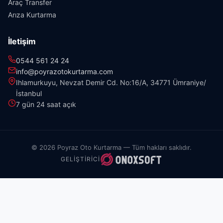
Araç Transfer
Arıza Kurtarma
İletişim
0544 561 24 24
info@poyrazotokurtarma.com
Ihlamurkuyu, Nevzat Demir Cd. No:16/A, 34771 Ümraniye/
İstanbul
7 gün 24 saat açık
© 2026 Poyraz Oto Kurtarma — Tüm hakları saklıdır.
GELIŞTIRICI