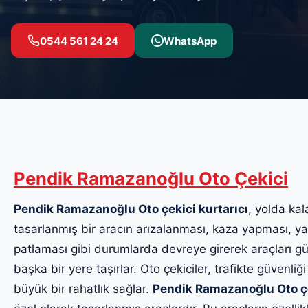
0544 561 24 24
WhatsApp
Pendik Ramazanoğlu Oto Çekici
Pendik Ramazanoğlu Oto çekici kurtarıcı
, yolda kal
tasarlanmış bir aracın arızalanması, kaza yapması, yak
patlaması gibi durumlarda devreye girerek araçları güv
başka bir yere taşırlar. Oto çekiciler, trafikte güvenliği
büyük bir rahatlık sağlar.
Pendik Ramazanoğlu Oto ç