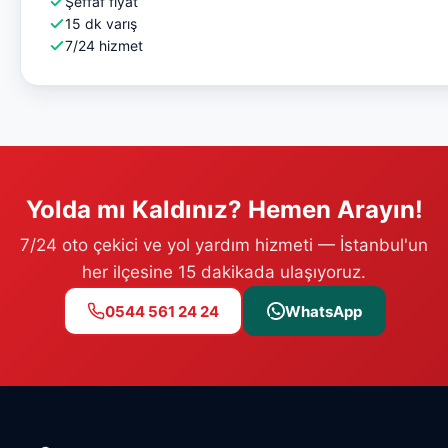
Şeffaf fiyat
15 dk varış
7/24 hizmet
Yolda mı Kaldınız? Hemen Arayın!
7/24 oto çekici ve yol yardım hizmeti — İstanbul'un
her ilçesine 15 dakikada ulaşıyoruz.
0544 561 24 24
WhatsApp