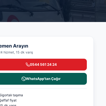
emen Arayın
24 hizmet, 15 dk varış
0544 561 24 24
WhatsApp'tan Çağır
Sigortalı taşıma
Şeffaf fiyat
15 dk varış