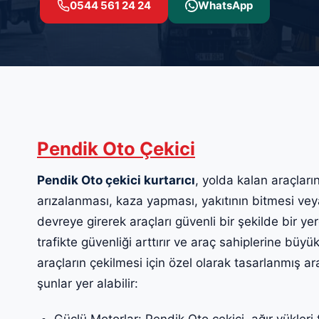
0544 561 24 24
WhatsApp
Pendik Oto Çekici
Pendik Oto çekici kurtarıcı
, yolda kalan araçları
arızalanması, kaza yapması, yakıtının bitmesi vey
devreye girerek araçları güvenli bir şekilde bir yer
trafikte güvenliği arttırır ve araç sahiplerine büyük
araçların çekilmesi için özel olarak tasarlanmış ara
şunlar yer alabilir:
Güçlü Motorlar: Pendik Oto çekici, ağır yükleri