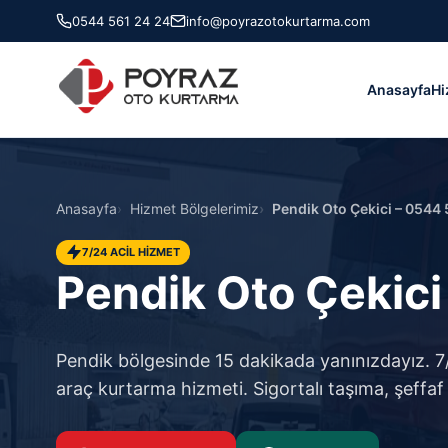
0544 561 24 24
info@poyrazotokurtarma.com
Anasayfa
Hi
Anasayfa
Hizmet Bölgelerimiz
Pendik Oto Çekici – 0544 
7/24 ACİL HİZMET
Pendik Oto Çekici
Pendik bölgesinde 15 dakikada yanınızdayız. 7/2
araç kurtarma hizmeti. Sigortalı taşıma, şeffaf 