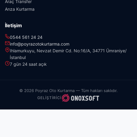
Araç Transfer
Arıza Kurtarma
İletişim
0544 561 24 24
info@poyrazotokurtarma.com
Ihlamurkuyu, Nevzat Demir Cd. No:16/A, 34771 Ümraniye/
İstanbul
7 gün 24 saat açık
© 2026 Poyraz Oto Kurtarma — Tüm hakları saklıdır.
GELIŞTIRICI