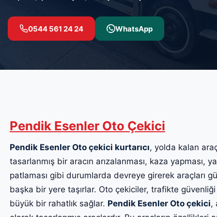
0544 561 24 24
WhatsApp
Pendik Esenler Oto Çekici
Pendik Esenler Oto çekici kurtarıcı
, yolda kalan araç
tasarlanmış bir aracın arızalanması, kaza yapması, yak
patlaması gibi durumlarda devreye girerek araçları güv
başka bir yere taşırlar. Oto çekiciler, trafikte güvenliği
büyük bir rahatlık sağlar.
Pendik Esenler Oto çekici
,