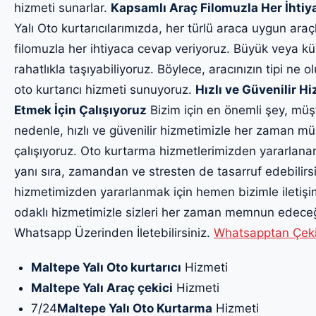
hizmeti sunarlar.
Kapsamlı Araç Filomuzla Her İhti
Yalı Oto kurtarıcılarımızda, her türlü araca uygun ara
filomuzla her ihtiyaca cevap veriyoruz. Büyük veya küç
rahatlıkla taşıyabiliyoruz. Böylece, aracınızın tipi ne o
oto kurtarıcı hizmeti sunuyoruz.
Hızlı ve Güvenilir 
Etmek İçin Çalışıyoruz
Bizim için en önemli şey, müş
nedenle, hızlı ve güvenilir hizmetimizle her zaman m
çalışıyoruz. Oto kurtarma hizmetlerimizden yararlanar
yanı sıra, zamandan ve stresten de tasarruf edebilirsin
hizmetimizden yararlanmak için hemen bizimle iletiş
odaklı hizmetimizle sizleri her zaman memnun edeceği
Whatsapp Üzerinden İletebilirsiniz.
Whatsapptan Çekici
Maltepe Yalı Oto kurtarıcı
Hizmeti
Maltepe Yalı Araç çekici
Hizmeti
7/24
Maltepe Yalı Oto Kurtarma
Hizmeti