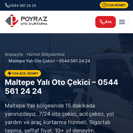
0544 561 24 24
7/24 HİZMET
Ara
Anasayfa
Hizmet Bölgelerimiz
Maltepe Yalı Oto Çekici – 0544 561 24 24
7/24 ACİL HİZMET
Maltepe Yalı Oto Çekici – 0544
561 24 24
Maltepe Yalı bölgesinde 15 dakikada
yanınızdayız. 7/24 oto çekici, acil çekici, yol
yardım ve araç kurtarma hizmeti. Sigortalı
taşıma, şeffaf fiyat, 10+ yıl deneyim.