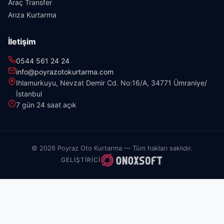
Araç Transfer
Arıza Kurtarma
İletişim
0544 561 24 24
info@poyrazotokurtarma.com
Ihlamurkuyu, Nevzat Demir Cd. No:16/A, 34771 Ümraniye/
İstanbul
7 gün 24 saat açık
© 2026 Poyraz Oto Kurtarma — Tüm hakları saklıdır.
GELIŞTIRICI