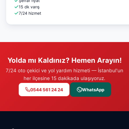
Şeffaf fiyat
15 dk varış
7/24 hizmet
Yolda mı Kaldınız? Hemen Arayın!
7/24 oto çekici ve yol yardım hizmeti — İstanbul'un
her ilçesine 15 dakikada ulaşıyoruz.
0544 561 24 24
WhatsApp