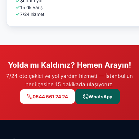
Şeffaf fiyat
15 dk varış
7/24 hizmet
Yolda mı Kaldınız? Hemen Arayın!
7/24 oto çekici ve yol yardım hizmeti — İstanbul'un
her ilçesine 15 dakikada ulaşıyoruz.
0544 561 24 24
WhatsApp