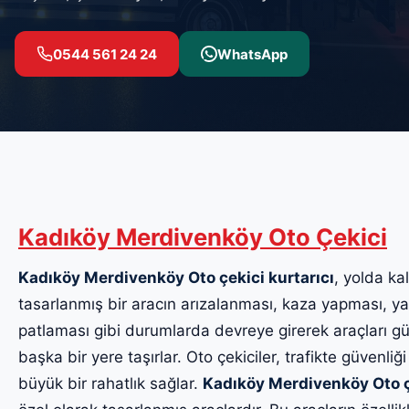
0544 561 24 24
WhatsApp
Kadıköy Merdivenköy Oto Çekici
Kadıköy Merdivenköy Oto çekici kurtarıcı
, yolda ka
tasarlanmış bir aracın arızalanması, kaza yapması, yak
patlaması gibi durumlarda devreye girerek araçları güv
başka bir yere taşırlar. Oto çekiciler, trafikte güvenliği
büyük bir rahatlık sağlar.
Kadıköy Merdivenköy Oto ç