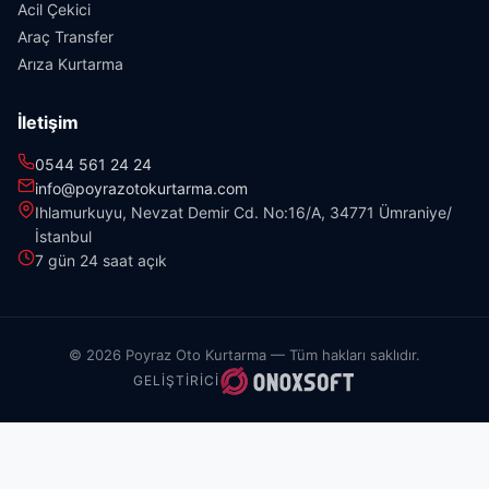
Acil Çekici
Araç Transfer
Arıza Kurtarma
İletişim
0544 561 24 24
info@poyrazotokurtarma.com
Ihlamurkuyu, Nevzat Demir Cd. No:16/A, 34771 Ümraniye/
İstanbul
7 gün 24 saat açık
© 2026 Poyraz Oto Kurtarma — Tüm hakları saklıdır.
GELIŞTIRICI