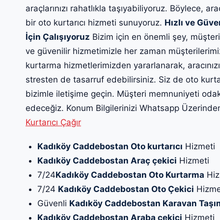
araçlarınızı rahatlıkla taşıyabiliyoruz. Böylece, ara
bir oto kurtarıcı hizmeti sunuyoruz.
Hızlı ve Güve
İçin Çalışıyoruz
Bizim için en önemli şey, müşteri
ve güvenilir hizmetimizle her zaman müşterilerim
kurtarma hizmetlerimizden yararlanarak, aracınız
stresten de tasarruf edebilirsiniz. Siz de oto ku
bizimle iletişime geçin. Müşteri memnuniyeti oda
edeceğiz. Konum Bilgilerinizi Whatsapp Üzerinden 
Kurtarıcı Çağır
Kadıköy Caddebostan Oto kurtarıcı
Hizmeti
Kadıköy Caddebostan Araç çekici
Hizmeti
7/24
Kadıköy Caddebostan Oto Kurtarma
Hiz
7/24
Kadıköy Caddebostan Oto Çekici
Hizme
Güvenli
Kadıköy Caddebostan Karavan Taşı
Kadıköy Caddebostan Araba çekici
Hizmeti