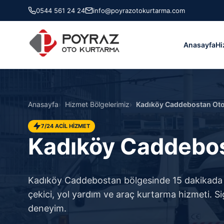
0544 561 24 24
info@poyrazotokurtarma.com
Anasayfa
Hi
Anasayfa
Hizmet Bölgelerimiz
Kadıköy Caddebostan Oto 
7/24 ACİL HİZMET
Kadıköy Caddebos
Kadıköy Caddebostan bölgesinde 15 dakikada ya
çekici, yol yardım ve araç kurtarma hizmeti. Sigo
deneyim.