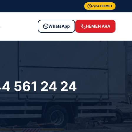
7/24 HİZMET
WhatsApp
HEMEN ARA
m
44 561 24 24