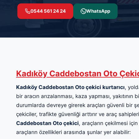
0544 561 24 24
WhatsApp
Kadıköy Caddebostan Oto Çeki
Kadıköy Caddebostan Oto çekici kurtarıcı
, yold
bir aracın arızalanması, kaza yapması, yakıtının b
durumlarda devreye girerek araçları güvenli bir şe
çekiciler, trafikte güvenliği arttırır ve araç sahipl
Caddebostan Oto çekici
, araçların çekilmesi içi
araçların özellikleri arasında şunlar yer alabilir: