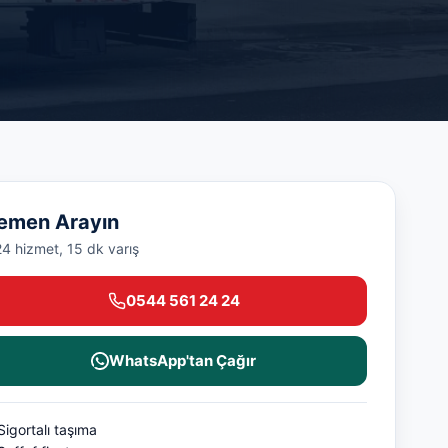
emen Arayın
24 hizmet, 15 dk varış
0544 561 24 24
WhatsApp'tan Çağır
Sigortalı taşıma