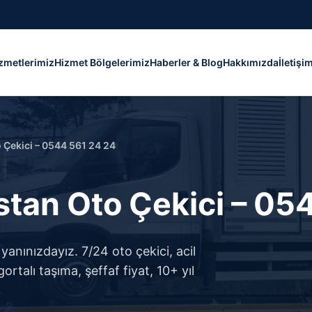
zmetlerimiz
Hizmet Bölgelerimiz
Haberler & Blog
Hakkımızda
İletişi
Çekici – 0544 561 24 24
tan Oto Çekici – 05
nınızdayız. 7/24 oto çekici, acil
rtalı taşıma, şeffaf fiyat, 10+ yıl