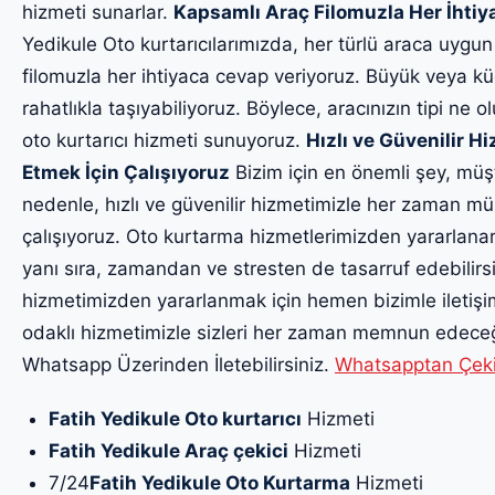
hizmeti sunarlar.
Kapsamlı Araç Filomuzla Her İhti
Yedikule Oto kurtarıcılarımızda, her türlü araca uygu
filomuzla her ihtiyaca cevap veriyoruz. Büyük veya küç
rahatlıkla taşıyabiliyoruz. Böylece, aracınızın tipi ne o
oto kurtarıcı hizmeti sunuyoruz.
Hızlı ve Güvenilir 
Etmek İçin Çalışıyoruz
Bizim için en önemli şey, müş
nedenle, hızlı ve güvenilir hizmetimizle her zaman m
çalışıyoruz. Oto kurtarma hizmetlerimizden yararlanar
yanı sıra, zamandan ve stresten de tasarruf edebilirsin
hizmetimizden yararlanmak için hemen bizimle iletiş
odaklı hizmetimizle sizleri her zaman memnun edeceği
Whatsapp Üzerinden İletebilirsiniz.
Whatsapptan Çekici
Fatih Yedikule Oto kurtarıcı
Hizmeti
Fatih Yedikule Araç çekici
Hizmeti
7/24
Fatih Yedikule Oto Kurtarma
Hizmeti