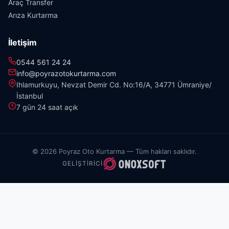
Araç Transfer
Arıza Kurtarma
İletişim
0544 561 24 24
info@poyrazotokurtarma.com
Ihlamurkuyu, Nevzat Demir Cd. No:16/A, 34771 Ümraniye/
İstanbul
7 gün 24 saat açık
© 2026 Poyraz Oto Kurtarma — Tüm hakları saklıdır.
GELIŞTIRICI