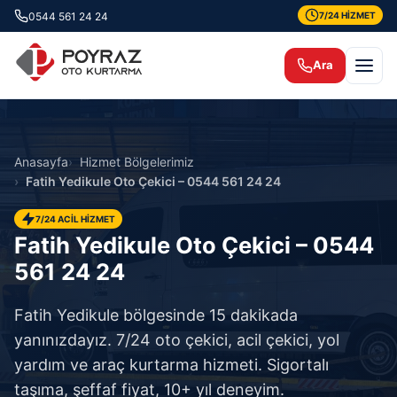
0544 561 24 24
7/24 HİZMET
Ara
Anasayfa
Hizmet Bölgelerimiz
Fatih Yedikule Oto Çekici – 0544 561 24 24
7/24 ACİL HİZMET
Fatih Yedikule Oto Çekici – 0544
561 24 24
Fatih Yedikule bölgesinde 15 dakikada
yanınızdayız. 7/24 oto çekici, acil çekici, yol
yardım ve araç kurtarma hizmeti. Sigortalı
taşıma, şeffaf fiyat, 10+ yıl deneyim.