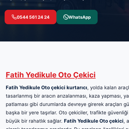
0544 561 24 24
WhatsApp
Fatih Yedikule Oto Çekici
Fatih Yedikule Oto çekici kurtarıcı
, yolda kalan araçl
tasarlanmış bir aracın arızalanması, kaza yapması, yak
patlaması gibi durumlarda devreye girerek araçları güv
başka bir yere taşırlar. Oto çekiciler, trafikte güvenliği
büyük bir rahatlık sağlar.
Fatih Yedikule Oto çekici
, 