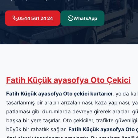
0544 561 24 24
WhatsApp
Fatih Küçük ayasofya Oto Çekici
Fatih Küçük ayasofya Oto çekici kurtarıcı
, yolda kal
tasarlanmış bir aracın arızalanması, kaza yapması, yak
patlaması gibi durumlarda devreye girerek araçları güv
başka bir yere taşırlar. Oto çekiciler, trafikte güvenliği
büyük bir rahatlık sağlar.
Fatih Küçük ayasofya Oto ç