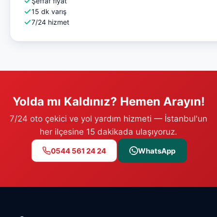
Şeffaf fiyat
15 dk varış
7/24 hizmet
Yolda mı Kaldınız? Hemen Arayın!
7/24 oto çekici ve yol yardım hizmeti — İstanbul'un
her ilçesine 15 dakikada ulaşıyoruz.
0544 561 24 24
WhatsApp