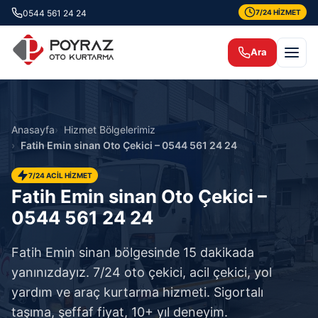
0544 561 24 24
7/24 HİZMET
Ara
Anasayfa
Hizmet Bölgelerimiz
Fatih Emin sinan Oto Çekici – 0544 561 24 24
7/24 ACİL HİZMET
Fatih Emin sinan Oto Çekici –
0544 561 24 24
Fatih Emin sinan bölgesinde 15 dakikada
yanınızdayız. 7/24 oto çekici, acil çekici, yol
yardım ve araç kurtarma hizmeti. Sigortalı
taşıma, şeffaf fiyat, 10+ yıl deneyim.