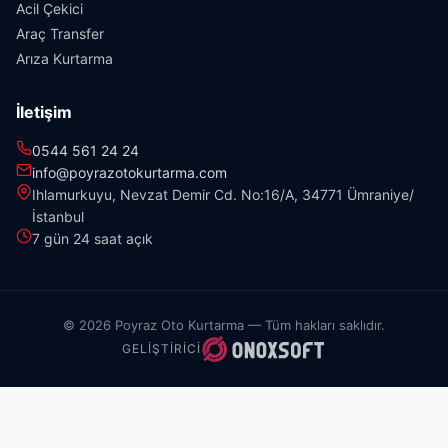
Acil Çekici
Araç Transfer
Arıza Kurtarma
İletişim
0544 561 24 24
info@poyrazotokurtarma.com
Ihlamurkuyu, Nevzat Demir Cd. No:16/A, 34771 Ümraniye/
İstanbul
7 gün 24 saat açık
© 2026 Poyraz Oto Kurtarma — Tüm hakları saklıdır.
GELIŞTIRICI