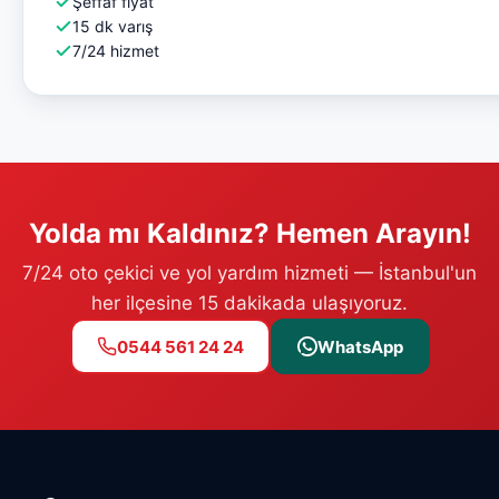
Şeffaf fiyat
15 dk varış
7/24 hizmet
Yolda mı Kaldınız? Hemen Arayın!
7/24 oto çekici ve yol yardım hizmeti — İstanbul'un
her ilçesine 15 dakikada ulaşıyoruz.
0544 561 24 24
WhatsApp