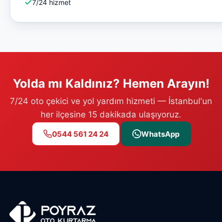
7/24 hizmet
Yolda mı Kaldınız? Hemen Arayın!
7/24 oto çekici ve yol yardım hizmeti — İstanbul'un
her ilçesine 15 dakikada ulaşıyoruz.
0544 561 24 24
WhatsApp