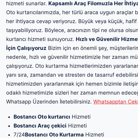
hizmeti sunarlar.
Kapsamlı Araç Filomuzla Her İhti
Oto kurtarıcılarımızda, her türlü araca uygun araçlar 
her ihtiyaca cevap veriyoruz. Büyük veya küçük, hafif v
taşıyabiliyoruz. Böylece, aracınızın tipi ne olursa olsun
kurtarıcı hizmeti sunuyoruz.
Hızlı ve Güvenilir Hizm
İçin Çalışıyoruz
Bizim için en önemli şey, müşteriler
nedenle, hızlı ve güvenilir hizmetimizle her zaman m
çalışıyoruz. Oto kurtarma hizmetlerimizden yararlanar
yanı sıra, zamandan ve stresten de tasarruf edebilirsin
hizmetimizden yararlanmak için hemen bizimle iletiş
odaklı hizmetimizle sizleri her zaman memnun edeceği
Whatsapp Üzerinden İletebilirsiniz.
Whatsapptan Çekici
Bostancı Oto kurtarıcı
Hizmeti
Bostancı Araç çekici
Hizmeti
7/24
Bostancı Oto Kurtarma
Hizmeti