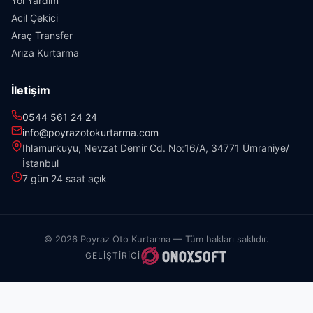
Yol Yardım
Acil Çekici
Araç Transfer
Arıza Kurtarma
İletişim
0544 561 24 24
info@poyrazotokurtarma.com
Ihlamurkuyu, Nevzat Demir Cd. No:16/A, 34771 Ümraniye/
İstanbul
7 gün 24 saat açık
© 2026 Poyraz Oto Kurtarma — Tüm hakları saklıdır.
GELIŞTIRICI