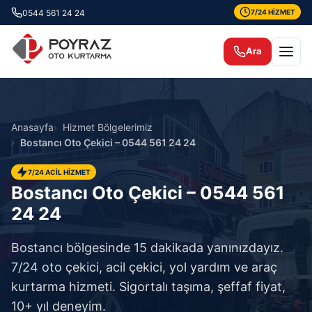
0544 561 24 24
7/24 HİZMET
Ara
Anasayfa
Hizmet Bölgelerimiz
Bostancı Oto Çekici – 0544 561 24 24
7/24 ACİL HİZMET
Bostancı Oto Çekici – 0544 561
24 24
Bostancı bölgesinde 15 dakikada yanınızdayız.
7/24 oto çekici, acil çekici, yol yardım ve araç
kurtarma hizmeti. Sigortalı taşıma, şeffaf fiyat,
10+ yıl deneyim.