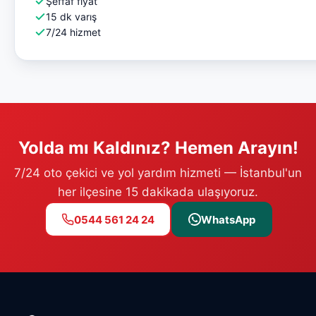
Şeffaf fiyat
15 dk varış
7/24 hizmet
Yolda mı Kaldınız? Hemen Arayın!
7/24 oto çekici ve yol yardım hizmeti — İstanbul'un
her ilçesine 15 dakikada ulaşıyoruz.
0544 561 24 24
WhatsApp