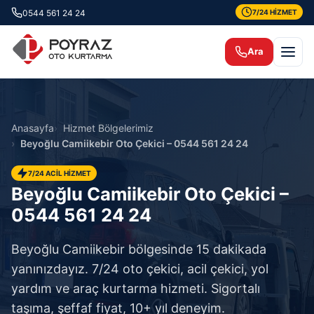
0544 561 24 24
7/24 HİZMET
Ara
Anasayfa
Hizmet Bölgelerimiz
Beyoğlu Camiikebir Oto Çekici – 0544 561 24 24
7/24 ACİL HİZMET
Beyoğlu Camiikebir Oto Çekici –
0544 561 24 24
Beyoğlu Camiikebir bölgesinde 15 dakikada
yanınızdayız. 7/24 oto çekici, acil çekici, yol
yardım ve araç kurtarma hizmeti. Sigortalı
taşıma, şeffaf fiyat, 10+ yıl deneyim.