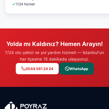
7/24 hizmet
Yolda mı Kaldınız? Hemen Arayın!
7/24 oto çekici ve yol yardım hizmeti — İstanbul'un
her ilçesine 15 dakikada ulaşıyoruz.
0544 561 24 24
WhatsApp