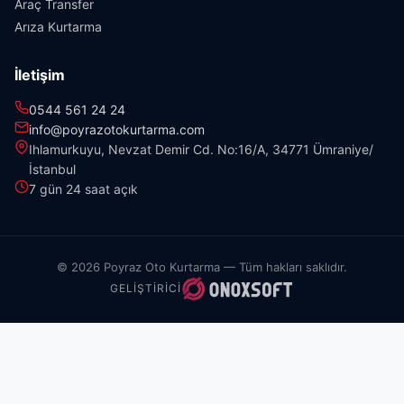
Araç Transfer
Arıza Kurtarma
İletişim
0544 561 24 24
info@poyrazotokurtarma.com
Ihlamurkuyu, Nevzat Demir Cd. No:16/A, 34771 Ümraniye/
İstanbul
7 gün 24 saat açık
© 2026 Poyraz Oto Kurtarma — Tüm hakları saklıdır.
GELIŞTIRICI