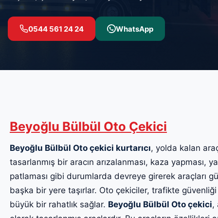
0544 561 24 24
WhatsApp
Beyoğlu Bülbül Oto Çekici
Beyoğlu Bülbül Oto çekici kurtarıcı
, yolda kalan araç
tasarlanmış bir aracın arızalanması, kaza yapması, yak
patlaması gibi durumlarda devreye girerek araçları güv
başka bir yere taşırlar. Oto çekiciler, trafikte güvenliği
büyük bir rahatlık sağlar.
Beyoğlu Bülbül Oto çekici
,