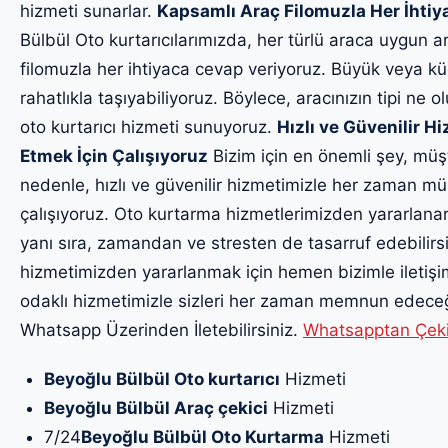
hizmeti sunarlar.
Kapsamlı Araç Filomuzla Her İhti
Bülbül Oto kurtarıcılarımızda, her türlü araca uygun a
filomuzla her ihtiyaca cevap veriyoruz. Büyük veya küç
rahatlıkla taşıyabiliyoruz. Böylece, aracınızın tipi ne o
oto kurtarıcı hizmeti sunuyoruz.
Hızlı ve Güvenilir 
Etmek İçin Çalışıyoruz
Bizim için en önemli şey, müş
nedenle, hızlı ve güvenilir hizmetimizle her zaman m
çalışıyoruz. Oto kurtarma hizmetlerimizden yararlanar
yanı sıra, zamandan ve stresten de tasarruf edebilirsin
hizmetimizden yararlanmak için hemen bizimle iletiş
odaklı hizmetimizle sizleri her zaman memnun edeceği
Whatsapp Üzerinden İletebilirsiniz.
Whatsapptan Çekici
Beyoğlu Bülbül Oto kurtarıcı
Hizmeti
Beyoğlu Bülbül Araç çekici
Hizmeti
7/24
Beyoğlu Bülbül Oto Kurtarma
Hizmeti