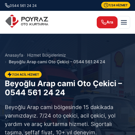
0544 561 24 24
7/24 HİZMET
Ara
Anasayfa
Hizmet Bölgelerimiz
Beyoğlu Arap cami Oto Çekici – 0544 561 24 24
7/24 ACİL HİZMET
Beyoğlu Arap cami Oto Çekici –
0544 561 24 24
Beyoğlu Arap cami bölgesinde 15 dakikada
yanınızdayız. 7/24 oto çekici, acil çekici, yol
yardım ve araç kurtarma hizmeti. Sigortalı
taşıma, şeffaf fiyat, 10+ yıl deneyim.