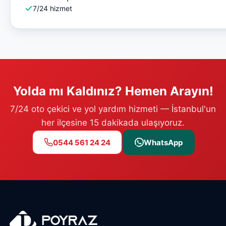
7/24 hizmet
Yolda mı Kaldınız? Hemen Arayın!
7/24 oto çekici ve yol yardım hizmeti — İstanbul'un
her ilçesine 15 dakikada ulaşıyoruz.
0544 561 24 24
WhatsApp