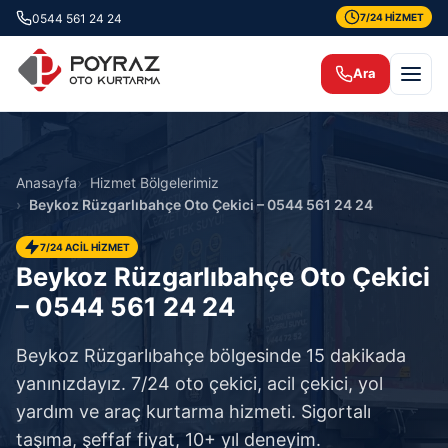
0544 561 24 24
7/24 HİZMET
Ara
Anasayfa
Hizmet Bölgelerimiz
Beykoz Rüzgarlıbahçe Oto Çekici – 0544 561 24 24
7/24 ACİL HİZMET
Beykoz Rüzgarlıbahçe Oto Çekici
– 0544 561 24 24
Beykoz Rüzgarlıbahçe bölgesinde 15 dakikada
yanınızdayız. 7/24 oto çekici, acil çekici, yol
yardım ve araç kurtarma hizmeti. Sigortalı
taşıma, şeffaf fiyat, 10+ yıl deneyim.