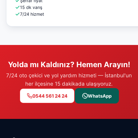
Şeffaf fiyat
15 dk varış
7/24 hizmet
Yolda mı Kaldınız? Hemen Arayın!
7/24 oto çekici ve yol yardım hizmeti — İstanbul'un
her ilçesine 15 dakikada ulaşıyoruz.
0544 561 24 24
WhatsApp