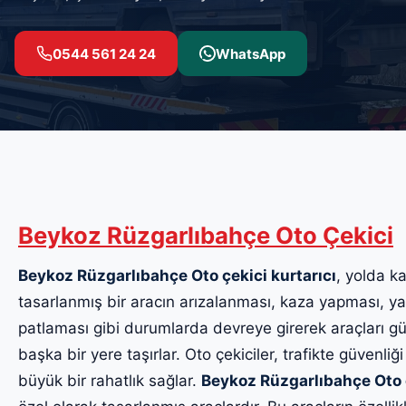
0544 561 24 24
WhatsApp
Beykoz Rüzgarlıbahçe Oto Çekici
Beykoz Rüzgarlıbahçe Oto çekici kurtarıcı
, yolda ka
tasarlanmış bir aracın arızalanması, kaza yapması, yak
patlaması gibi durumlarda devreye girerek araçları güv
başka bir yere taşırlar. Oto çekiciler, trafikte güvenliği
büyük bir rahatlık sağlar.
Beykoz Rüzgarlıbahçe Oto 