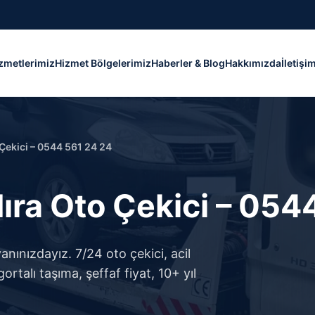
zmetlerimiz
Hizmet Bölgelerimiz
Haberler & Blog
Hakkımızda
İletişi
ekici – 0544 561 24 24
ra Oto Çekici – 054
ınızdayız. 7/24 oto çekici, acil
rtalı taşıma, şeffaf fiyat, 10+ yıl