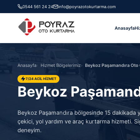
0544 561 24 24
info@poyrazotokurtarma.com
Anasayfa
Hi
Anasayfa
Hizmet Bölgelerimiz
Beykoz Paşamandıra Oto Ç
7/24 ACİL HİZMET
Beykoz Paşamandı
Beykoz Paşamandıra bölgesinde 15 dakikada yan
çekici, yol yardım ve araç kurtarma hizmeti. Sigo
deneyim.