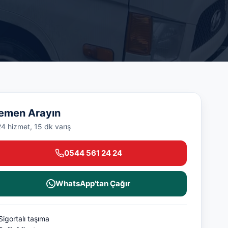
emen Arayın
24 hizmet, 15 dk varış
0544 561 24 24
WhatsApp'tan Çağır
Sigortalı taşıma