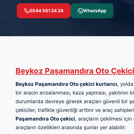
0544 561 24 24
WhatsApp
Beykoz Paşamandıra Oto Çekic
Beykoz Paşamandıra Oto çekici kurtarıcı
, yolda
bir aracın arızalanması, kaza yapması, yakıtının b
durumlarda devreye girerek araçları güvenli bir şe
çekiciler, trafikte güvenliği arttırır ve araç sahipl
Paşamandıra Oto çekici
, araçların çekilmesi için
araçların özellikleri arasında şunlar yer alabilir: