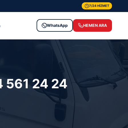
7/24 HİZMET
WhatsApp
HEMEN ARA
m
4 561 24 24