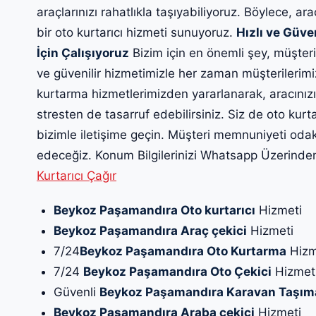
araçlarınızı rahatlıkla taşıyabiliyoruz. Böylece, ara
bir oto kurtarıcı hizmeti sunuyoruz.
Hızlı ve Güve
İçin Çalışıyoruz
Bizim için en önemli şey, müşteri
ve güvenilir hizmetimizle her zaman müşterilerim
kurtarma hizmetlerimizden yararlanarak, aracınız
stresten de tasarruf edebilirsiniz. Siz de oto ku
bizimle iletişime geçin. Müşteri memnuniyeti oda
edeceğiz. Konum Bilgilerinizi Whatsapp Üzerinden 
Kurtarıcı Çağır
Beykoz Paşamandıra Oto kurtarıcı
Hizmeti
Beykoz Paşamandıra Araç çekici
Hizmeti
7/24
Beykoz Paşamandıra Oto Kurtarma
Hizm
7/24
Beykoz Paşamandıra Oto Çekici
Hizmet
Güvenli
Beykoz Paşamandıra Karavan Taşım
Beykoz Paşamandıra Araba çekici
Hizmeti