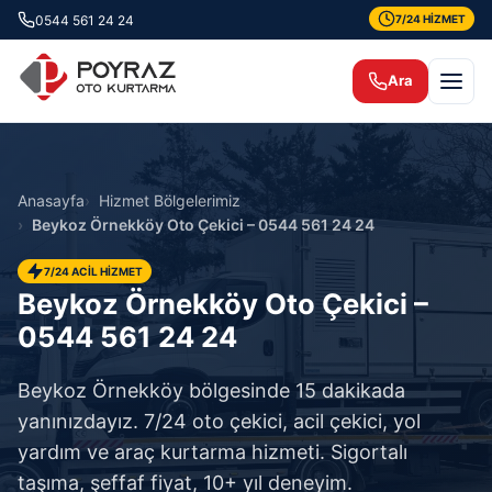
0544 561 24 24
7/24 HİZMET
Ara
Anasayfa
Hizmet Bölgelerimiz
Beykoz Örnekköy Oto Çekici – 0544 561 24 24
7/24 ACİL HİZMET
Beykoz Örnekköy Oto Çekici –
0544 561 24 24
Beykoz Örnekköy bölgesinde 15 dakikada
yanınızdayız. 7/24 oto çekici, acil çekici, yol
yardım ve araç kurtarma hizmeti. Sigortalı
taşıma, şeffaf fiyat, 10+ yıl deneyim.