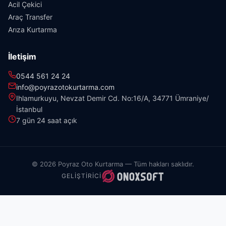
Acil Çekici
Araç Transfer
Arıza Kurtarma
İletişim
0544 561 24 24
info@poyrazotokurtarma.com
Ihlamurkuyu, Nevzat Demir Cd. No:16/A, 34771 Ümraniye/
İstanbul
7 gün 24 saat açık
© 2026 Poyraz Oto Kurtarma — Tüm hakları saklıdır.
GELIŞTIRICI