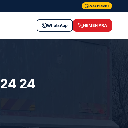
7/24 HİZMET
WhatsApp
HEMEN ARA
m
 24 24