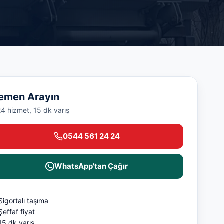
emen Arayın
24 hizmet, 15 dk varış
0544 561 24 24
WhatsApp'tan Çağır
Sigortalı taşıma
Şeffaf fiyat
15 dk varış