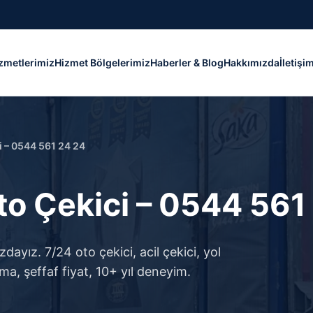
zmetlerimiz
Hizmet Bölgelerimiz
Haberler & Blog
Hakkımızda
İletişi
i – 0544 561 24 24
o Çekici – 0544 561
yız. 7/24 oto çekici, acil çekici, yol
ma, şeffaf fiyat, 10+ yıl deneyim.