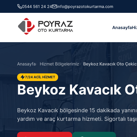
0544 561 24 24
info@poyrazotokurtarma.com
Anasayfa
Hi
Anasayfa
Hizmet Bölgelerimiz
Beykoz Kavacık Oto Çekic
7/24 ACİL HİZMET
Beykoz Kavacık Ot
Beykoz Kavacık bölgesinde 15 dakikada yanınızda
yardım ve araç kurtarma hizmeti. Sigortalı taşı