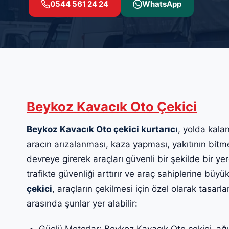
0544 561 24 24
WhatsApp
Beykoz Kavacık Oto Çekici
Beykoz Kavacık Oto çekici kurtarıcı
, yolda kalan
aracın arızalanması, kaza yapması, yakıtının bitm
devreye girerek araçları güvenli bir şekilde bir yer
trafikte güvenliği arttırır ve araç sahiplerine büyük
çekici
, araçların çekilmesi için özel olarak tasarla
arasında şunlar yer alabilir:
Güçlü Motorlar: Beykoz Kavacık Oto çekici, ağır