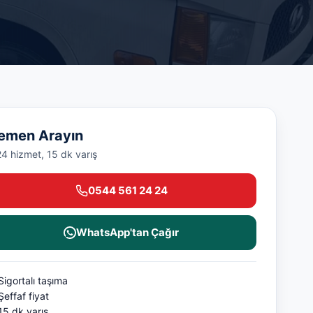
emen Arayın
24 hizmet, 15 dk varış
0544 561 24 24
WhatsApp'tan Çağır
Sigortalı taşıma
Şeffaf fiyat
15 dk varış