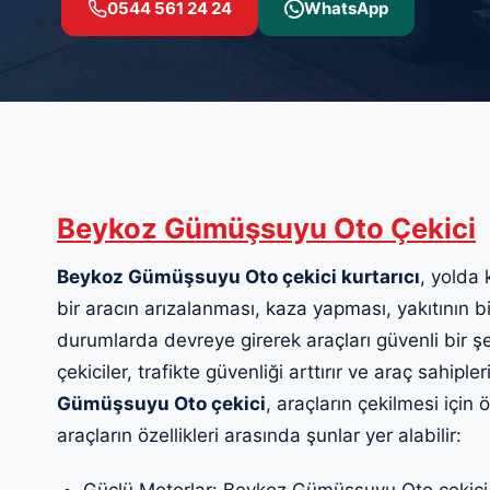
0544 561 24 24
WhatsApp
Beykoz Gümüşsuyu Oto Çekici
Beykoz Gümüşsuyu Oto çekici kurtarıcı
, yolda 
bir aracın arızalanması, kaza yapması, yakıtının b
durumlarda devreye girerek araçları güvenli bir şe
çekiciler, trafikte güvenliği arttırır ve araç sahipl
Gümüşsuyu Oto çekici
, araçların çekilmesi için 
araçların özellikleri arasında şunlar yer alabilir:
Güçlü Motorlar: Beykoz Gümüşsuyu Oto çekici, 