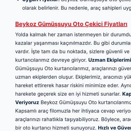
olarak belirlenir. Bu nedenle, araç sahipleri uygun
Beykoz Gümüşsuyu Oto Çekici Fiyatları
Yolda kalmak her zaman istenmeyen bir durumdur
kazalar yaşanması kaçınılmazdır. Bu gibi durumlard
vardır. İşte tam da bu noktada, sizlere güvenli ve
kurtarıcılarımız devreye giriyor.
Uzman Ekiplerimi
Gümüşsuyu Oto kurtarıcılarımız, araçlarınızı güvenl
uzman ekiplerden oluşur. Ekiplerimiz, aracınızı yü
hareket ettirerek hasar riskini minimize eder. Ayrı
harekete geçerek size en iyi hizmeti sunarlar.
Kap
Veriyoruz
Beykoz Gümüşsuyu Oto kurtarıcılarımızd
Kapsamlı araç filomuzla her ihtiyaca cevap veriyo
araçlarınızı rahatlıkla taşıyabiliyoruz. Böylece, ara
bir oto kurtarıcı hizmeti sunuyoruz.
Hızlı ve Güve