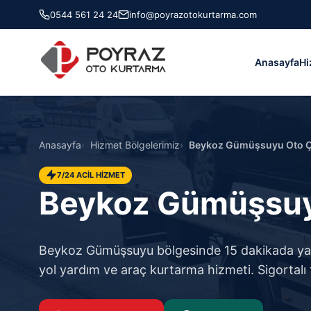
0544 561 24 24
info@poyrazotokurtarma.com
Anasayfa
Hi
Anasayfa
Hizmet Bölgelerimiz
Beykoz Gümüşsuyu Oto Çe
7/24 ACİL HİZMET
Beykoz Gümüşsuyu
Beykoz Gümüşsuyu bölgesinde 15 dakikada yanın
yol yardım ve araç kurtarma hizmeti. Sigortalı 