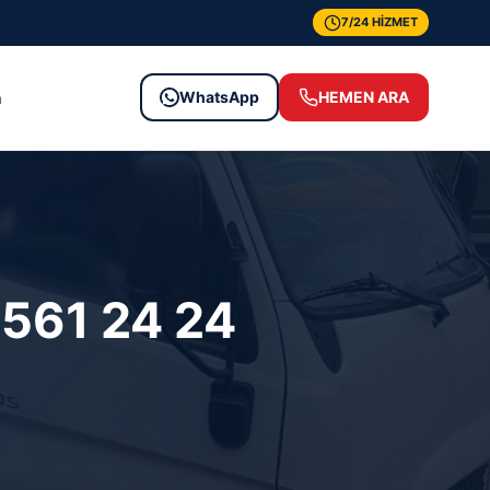
7/24 HİZMET
WhatsApp
HEMEN ARA
m
561 24 24