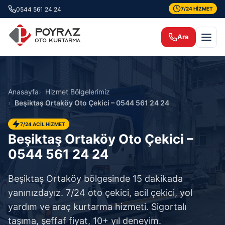
0544 561 24 24
7/24 HİZMET
Ara
Anasayfa
Hizmet Bölgelerimiz
Beşiktaş Ortaköy Oto Çekici – 0544 561 24 24
7/24 ACİL HİZMET
Beşiktaş Ortaköy Oto Çekici –
0544 561 24 24
Beşiktaş Ortaköy bölgesinde 15 dakikada
yanınızdayız. 7/24 oto çekici, acil çekici, yol
yardım ve araç kurtarma hizmeti. Sigortalı
taşıma, şeffaf fiyat, 10+ yıl deneyim.