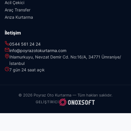
Acil Çekici
Araç Transfer
Arıza Kurtarma
İletişim
0544 561 24 24
info@poyrazotokurtarma.com
Ihlamurkuyu, Nevzat Demir Cd. No:16/A, 34771 Ümraniye/
İstanbul
7 gün 24 saat açık
© 2026 Poyraz Oto Kurtarma — Tüm hakları saklıdır.
GELIŞTIRICI