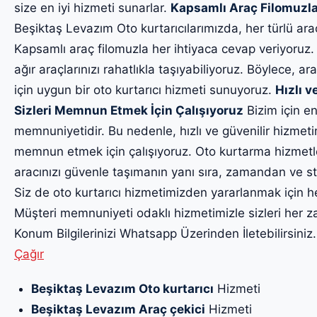
size en iyi hizmeti sunarlar.
Kapsamlı Araç Filomuzla
Beşiktaş Levazım Oto kurtarıcılarımızda, her türlü ar
Kapsamlı araç filomuzla her ihtiyaca cevap veriyoruz.
ağır araçlarınızı rahatlıkla taşıyabiliyoruz. Böylece, ara
için uygun bir oto kurtarıcı hizmeti sunuyoruz.
Hızlı v
Sizleri Memnun Etmek İçin Çalışıyoruz
Bizim için en
memnuniyetidir. Bu nedenle, hızlı ve güvenilir hizmet
memnun etmek için çalışıyoruz. Oto kurtarma hizmetl
aracınızı güvenle taşımanın yanı sıra, zamandan ve str
Siz de oto kurtarıcı hizmetimizden yararlanmak için h
Müşteri memnuniyeti odaklı hizmetimizle sizleri he
Konum Bilgilerinizi Whatsapp Üzerinden İletebilirsiniz
Çağır
Beşiktaş Levazım Oto kurtarıcı
Hizmeti
Beşiktaş Levazım Araç çekici
Hizmeti