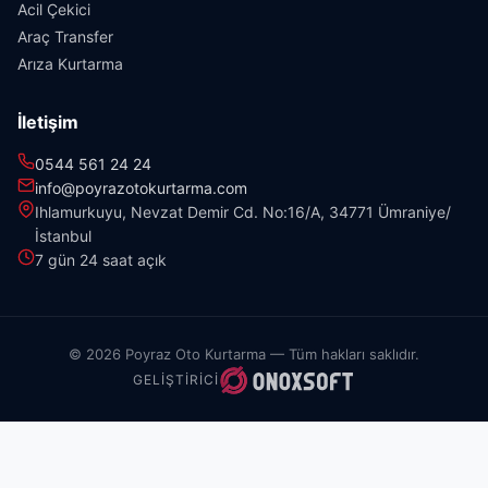
Acil Çekici
Araç Transfer
Arıza Kurtarma
İletişim
0544 561 24 24
info@poyrazotokurtarma.com
Ihlamurkuyu, Nevzat Demir Cd. No:16/A, 34771 Ümraniye/
İstanbul
7 gün 24 saat açık
© 2026 Poyraz Oto Kurtarma — Tüm hakları saklıdır.
GELIŞTIRICI