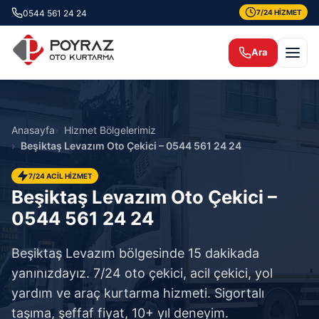
0544 561 24 24
7/24 HİZMET
Ara
Anasayfa
Hizmet Bölgelerimiz
Beşiktaş Levazım Oto Çekici – 0544 561 24 24
7/24 ACİL HİZMET
Beşiktaş Levazım Oto Çekici –
0544 561 24 24
Beşiktaş Levazım bölgesinde 15 dakikada
yanınızdayız. 7/24 oto çekici, acil çekici, yol
yardım ve araç kurtarma hizmeti. Sigortalı
taşıma, şeffaf fiyat, 10+ yıl deneyim.