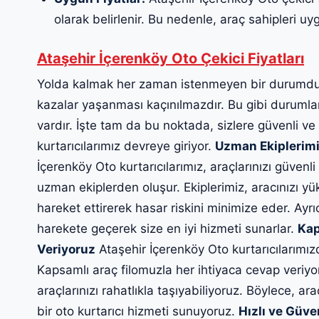
olarak belirlenir. Bu nedenle, araç sahipleri uygun
Ataşehir İçerenköy Oto Çekici Fiyatları
Yolda kalmak her zaman istenmeyen bir durumdur
kazalar yaşanması kaçınılmazdır. Bu gibi durumlard
vardır. İşte tam da bu noktada, sizlere güvenli ve
kurtarıcılarımız devreye giriyor.
Uzman Ekiplerimi
İçerenköy Oto kurtarıcılarımız, araçlarınızı güvenli
uzman ekiplerden oluşur. Ekiplerimiz, aracınızı yü
hareket ettirerek hasar riskini minimize eder. Ayrı
harekete geçerek size en iyi hizmeti sunarlar.
Kap
Veriyoruz
Ataşehir İçerenköy Oto kurtarıcılarımız
Kapsamlı araç filomuzla her ihtiyaca cevap veriyo
araçlarınızı rahatlıkla taşıyabiliyoruz. Böylece, ara
bir oto kurtarıcı hizmeti sunuyoruz.
Hızlı ve Güve