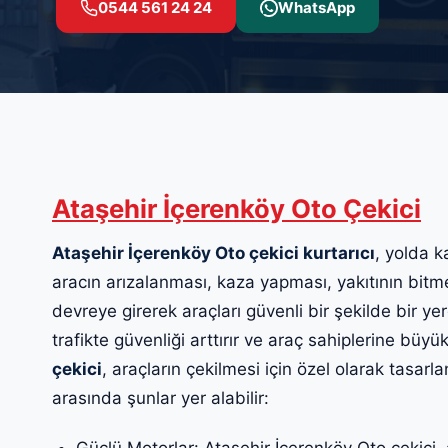
0544 561 24 24
WhatsApp
Ataşehir İçerenköy Oto Çekici
Ataşehir İçerenköy Oto çekici kurtarıcı
, yolda k
aracın arızalanması, kaza yapması, yakıtının bitm
devreye girerek araçları güvenli bir şekilde bir yer
trafikte güvenliği arttırır ve araç sahiplerine büyük
çekici
, araçların çekilmesi için özel olarak tasarla
arasında şunlar yer alabilir:
Güçlü Motorlar: Ataşehir İçerenköy Oto çekici, 