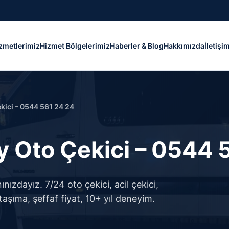
zmetlerimiz
Hizmet Bölgelerimiz
Haberler & Blog
Hakkımızda
İletişi
kici – 0544 561 24 24
y Oto Çekici – 0544 
ızdayız. 7/24 oto çekici, acil çekici,
taşıma, şeffaf fiyat, 10+ yıl deneyim.