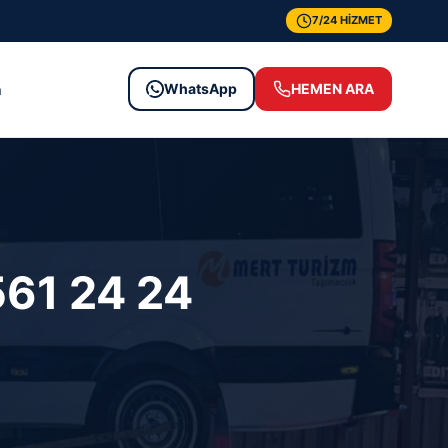
7/24 HİZMET
WhatsApp
HEMEN ARA
m
561 24 24