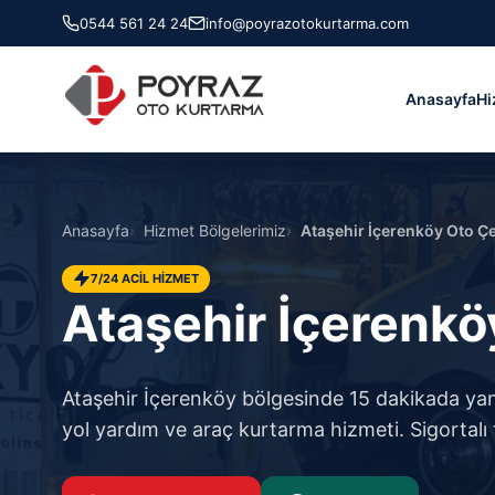
0544 561 24 24
info@poyrazotokurtarma.com
Anasayfa
Hi
Anasayfa
Hizmet Bölgelerimiz
Ataşehir İçerenköy Oto Çe
7/24 ACİL HİZMET
Ataşehir İçerenkö
Ataşehir İçerenköy bölgesinde 15 dakikada yanın
yol yardım ve araç kurtarma hizmeti. Sigortalı 