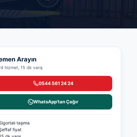
emen Arayın
24 hizmet, 15 dk varış
0544 561 24 24
WhatsApp'tan Çağır
Sigortalı taşıma
Şeffaf fiyat
15 dk varış