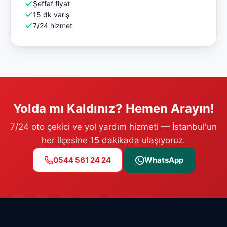
Şeffaf fiyat
15 dk varış
7/24 hizmet
Yolda mı Kaldınız? Hemen Arayın!
7/24 oto çekici ve yol yardım hizmeti — İstanbul'un
her ilçesine 15 dakikada ulaşıyoruz.
0544 561 24 24
WhatsApp