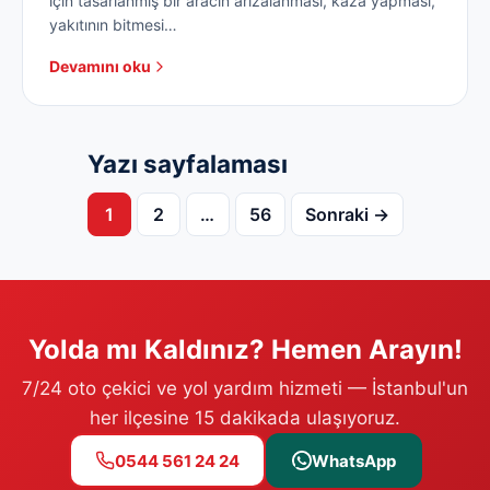
için tasarlanmış bir aracın arızalanması, kaza yapması,
yakıtının bitmesi…
Devamını oku
Yazı sayfalaması
1
2
…
56
Sonraki →
Yolda mı Kaldınız? Hemen Arayın!
7/24 oto çekici ve yol yardım hizmeti — İstanbul'un
her ilçesine 15 dakikada ulaşıyoruz.
0544 561 24 24
WhatsApp