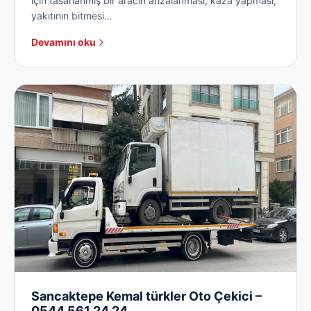
için tasarlanmış bir aracın arızalanması, kaza yapması,
yakıtının bitmesi…
Devamını oku
Sancaktepe Kemal türkler Oto Çekici –
0544 561 24 24