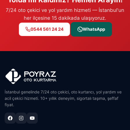
7/24 oto çekici ve yol yardım hizmeti — İstanbul'un
her ilçesine 15 dakikada ulaşıyoruz.
0544 561 24 24
WhatsApp
İstanbul genelinde 7/24 oto çekici, oto kurtarıcı, yol yardım ve
acil çekici hizmeti. 10+ yıllık deneyim, sigortalı taşıma, şeffaf
fiyat.