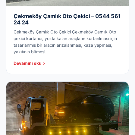
Çekmeköy Çamlık Oto Çekici – 0544 561
24 24
Çekmeköy Çamlık Oto Çekici Çekmeköy Çamlık Oto
çekici kurtarıcı, yolda kalan araçların kurtarılması için
tasarlanmış bir aracın arızalanması, kaza yapması,
yakıtının bitmesi…
Devamını oku