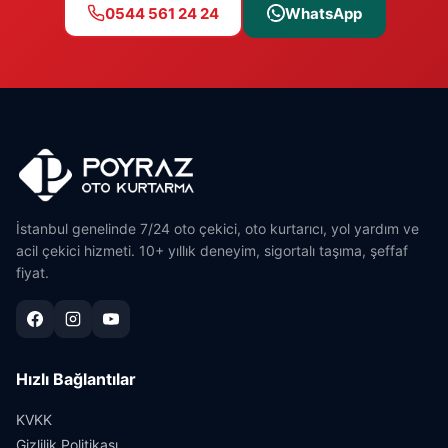
0544 561 24 24
WhatsApp
İstanbul genelinde 7/24 oto çekici, oto kurtarıcı, yol yardım ve
acil çekici hizmeti. 10+ yıllık deneyim, sigortalı taşıma, şeffaf
fiyat.
Hızlı Bağlantılar
KVKK
Gizlilik Politikası