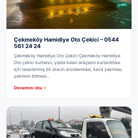
Çekmeköy Hamidiye Oto Çekici – 0544
561 24 24
Çekmeköy Hamidiye Oto Çekici Çekmeköy Hamidiye
Oto çekici kurtarıcı, yolda kalan araçların kurtarılması
için tasarlanmış bir aracın arızalanması, kaza yapması,
yakıtının bitmesi…
Devamını oku