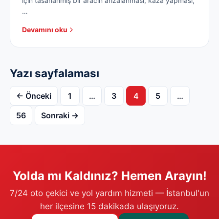
için tasarlanmış bir aracın arızalanması, kaza yapması,
…
Devamını oku
Yazı sayfalaması
← Önceki
1
…
3
4
5
…
56
Sonraki →
Yolda mı Kaldınız? Hemen Arayın!
7/24 oto çekici ve yol yardım hizmeti — İstanbul'un
her ilçesine 15 dakikada ulaşıyoruz.