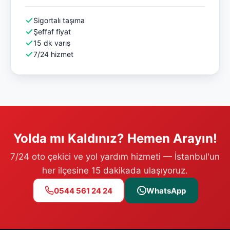
Sigortalı taşıma
Şeffaf fiyat
15 dk varış
7/24 hizmet
Yolda mı Kaldınız? Hemen Arayın!
7/24 oto çekici ve yol yardım hizmeti — İstanbul'un
her ilçesine 15 dakikada ulaşıyoruz.
0544 561 24 24
WhatsApp